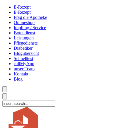
E-Rezept
E-Rezept
Frag die Apotheke
Onlineshop
Impfung / Service
Botendienst
Leistungen
Pflegedienste
Diabetiker
Blogübersicht
Schnelltest
callMyApo
unser Team
Kontakt
Blog