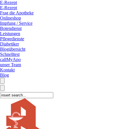
E-Rezept
E-Rezept
Frag die Apotheke
Onlineshop
Impfung / Service
Botendienst
Leistungen
Pflegedienste
Diabetiker
Blogübersicht
Schnelltest
callMyApo
unser Team
Kontakt
Blog