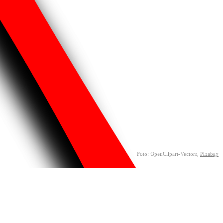
Foto: OpenClipart-Vectors,
Pixabay