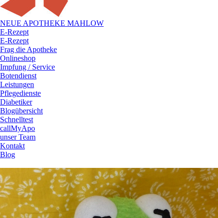
NEUE APOTHEKE MAHLOW
E-Rezept
E-Rezept
Frag die Apotheke
Onlineshop
Impfung / Service
Botendienst
Leistungen
Pflegedienste
Diabetiker
Blogübersicht
Schnelltest
callMyApo
unser Team
Kontakt
Blog