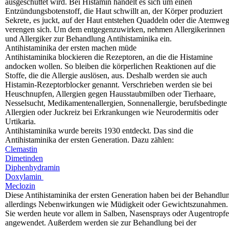
ausgeschüttet wird. Bei Histamin handelt es sich um einen
Entzündungsbotenstoff, die Haut schwillt an, der Körper produziert
Sekrete, es juckt, auf der Haut entstehen Quaddeln oder die Atemwe
verengen sich. Um dem entgegenzuwirken, nehmen Allergikerinnen
und Allergiker zur Behandlung Antihistaminika ein.
Antihistaminika der ersten machen müde
Antihistaminika blockieren die Rezeptoren, an die die Histamine
andocken wollen. So bleiben die körperlichen Reaktionen auf die
Stoffe, die die Allergie auslösen, aus. Deshalb werden sie auch
Histamin-Rezeptorblocker genannt. Verschrieben werden sie bei
Heuschnupfen, Allergien gegen Hausstaubmilben oder Tierhaare,
Nesselsucht, Medikamentenallergien, Sonnenallergie, berufsbedingte
Allergien oder Juckreiz bei Erkrankungen wie Neurodermitis oder
Urtikaria.
Antihistaminika wurde bereits 1930 entdeckt. Das sind die
Antihistaminika der ersten Generation. Dazu zählen:
Clemastin
Dimetinden
Diphenhydramin
Doxylamin
Meclozin
Diese Antihistaminika der ersten Generation haben bei der Behandlu
allerdings Nebenwirkungen wie Müdigkeit oder Gewichtszunahmen.
Sie werden heute vor allem in Salben, Nasensprays oder Augentropf
angewendet. Außerdem werden sie zur Behandlung bei der