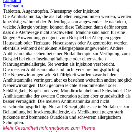
Loratadin
Terfenadin
Tabletten, Augentropfen, Nasenspray oder Injektion
Die Antihistaminika, die als Tabletten eingenommen werden, werden
kurzfristig während der Pollenflugsaison angewendet. Je nachdem,
welche Allergie vorliegt, können diese Tabletten dann dafür sorgen,
dass die Atemwege nicht anschwellen. Manche sind auch für eine
längere Anwendung geeignet, zum Beispiel bei Allergien gegen
Hausstaub oder Tierhaare. Nasensprays oder Augentropfen werden
ebenfalls während der akuten Allergiephase angewendet. Andere
Antihistaminika stehen bei einer Notfalltherapie zur Verfügung, zum
Beispiel bei einer Insektengiftallergie oder einer starken
Nahrungsmittelallergie. Sie werden als Injektion verabreicht.
Die meisten Antihistaminika sind nicht verschreibungspflichtig
Die Nebenwirkungen wie Schläfrigkeit wurden zwar bei den
Antihistaminika verringert, aber es bestehen weiterhin andere möglic
Nebenwirkungen. Dazu gehören leichte Benommenheit oder
Schläfrigkeit, Kopfschmerzen, Mundtrockenheit und Schwindel. Die
Antihistaminika der zweiten Generation gelten aber grundsätzlich als
besser verträglich. Die meisten Antihistaminika sind nicht
verschreibungspflichtig. Nur auf Rezept gibt es sie in Notfallsets zur
Behandlung bei Insektengiftallergie, als Medikament gegen stark
juckende und brennende Quaddeln und schwerem allergischem
Schnupfen.
Mehr Gesundheitsinformationen zum Thema 