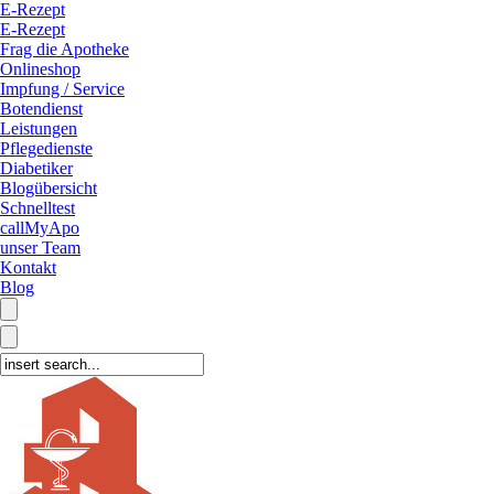
E-Rezept
E-Rezept
Frag die Apotheke
Onlineshop
Impfung / Service
Botendienst
Leistungen
Pflegedienste
Diabetiker
Blogübersicht
Schnelltest
callMyApo
unser Team
Kontakt
Blog