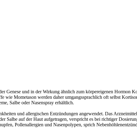
 in der Genese und in der Wirkung ähnlich zum körpereigenen Hormon 
ffe wie Mometason werden daher umgangssprachlich oft selbst Kortison
eme, Salbe oder Nasenspray erhältlich.
heiten und allergischen Entzündungen angewendet. Das Arzneimittel h
r Salbe auf der Haut aufgetragen, verspricht es bei richtiger Dosier
nupfen, Pollenallergien und Nasenpolypen, sprich Nebenhöhlenentzün