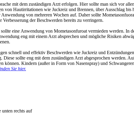
he mit dem zuständigen Arzt erfolgen. Hier sollte man sich vor allem 
en von Hautirritationen wie Juckreiz und Brennen, über Ausschlag bis
r Anwendung von mehreren Wochen auf. Daher sollte Mometasonfuorat - 
er Verbesserung der Beschwerden bereits zu verringern.
zen sollte eine Anwendung von Mometasonfuroat vermieden werden. In de
Anwendung eng mit einem Arzt absprechen und mögliche Risiken abwäge
senen.
 schnell und effektiv Beschwerden wie Juckreiz und Entzündungen li
ung. Diese sollte eng mit dem zuständigen Arzt abgesprochen werden. Au
en können. Kindern (außer in Form von Nasenspray) und Schwangere
den Sie hier.
 unten rechts auf