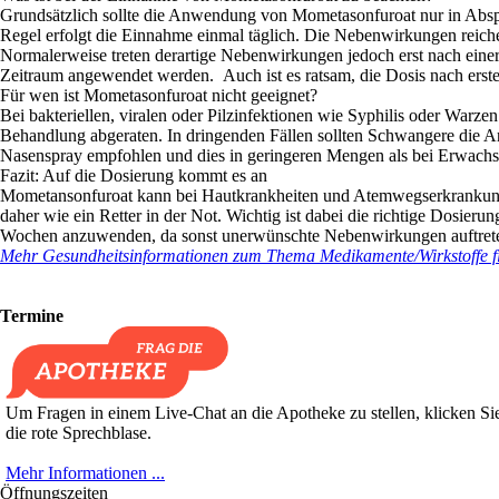
Grundsätzlich sollte die Anwendung von Mometasonfuroat nur in Absprac
Regel erfolgt die Einnahme einmal täglich. Die Nebenwirkungen reich
Normalerweise treten derartige Nebenwirkungen jedoch erst nach eine
Zeitraum angewendet werden. Auch ist es ratsam, die Dosis nach erst
Für wen ist Mometasonfuroat nicht geeignet?
Bei bakteriellen, viralen oder Pilzinfektionen wie Syphilis oder War
Behandlung abgeraten. In dringenden Fällen sollten Schwangere die 
Nasenspray empfohlen und dies in geringeren Mengen als bei Erwach
Fazit: Auf die Dosierung kommt es an
Mometansonfuroat kann bei Hautkrankheiten und Atemwegserkrankungen
daher wie ein Retter in der Not. Wichtig ist dabei die richtige Dosier
Wochen anzuwenden, da sonst unerwünschte Nebenwirkungen auftret
Mehr Gesundheitsinformationen zum Thema Medikamente/Wirkstoffe fin
Termine
Um Fragen in einem Live-Chat an die Apotheke zu stellen, klicken Sie
die rote Sprechblase.
Mehr Informationen ...
Öffnungszeiten