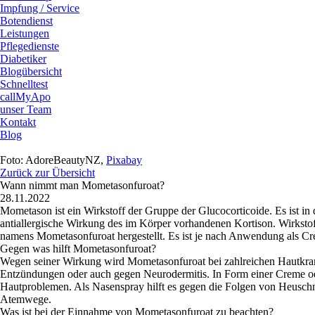
Impfung / Service
Botendienst
Leistungen
Pflegedienste
Diabetiker
Blogübersicht
Schnelltest
callMyApo
unser Team
Kontakt
Blog
Foto: AdoreBeautyNZ,
Pixabay
Zurück zur Übersicht
Wann nimmt man Mometasonfuroat?
28.11.2022
Mometason ist ein Wirkstoff der Gruppe der Glucocorticoide. Es ist
antiallergische Wirkung des im Körper vorhandenen Kortison. Wirksto
namens Mometasonfuroat hergestellt. Es ist je nach Anwendung als Cr
Gegen was hilft Mometasonfuroat?
Wegen seiner Wirkung wird Mometasonfuroat bei zahlreichen Hautkrank
Entzündungen oder auch gegen Neurodermitis. In Form einer Creme ode
Hautproblemen. Als Nasenspray hilft es gegen die Folgen von Heusch
Atemwege.
Was ist bei der Einnahme von Mometasonfuroat zu beachten?