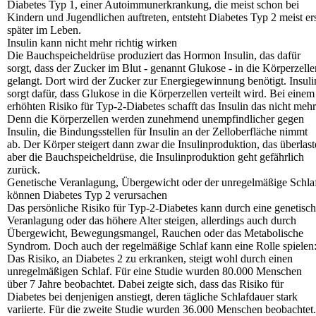
Diabetes Typ 1, einer Autoimmunerkrankung, die meist schon bei
Kindern und Jugendlichen auftreten, entsteht Diabetes Typ 2 meist er
später im Leben.
Insulin kann nicht mehr richtig wirken
Die Bauchspeicheldrüse produziert das Hormon Insulin, das dafür
sorgt, dass der Zucker im Blut - genannt Glukose - in die Körperzelle
gelangt. Dort wird der Zucker zur Energiegewinnung benötigt. Insuli
sorgt dafür, dass Glukose in die Körperzellen verteilt wird. Bei einem
erhöhten Risiko für Typ-2-Diabetes schafft das Insulin das nicht mehr
Denn die Körperzellen werden zunehmend unempfindlicher gegen
Insulin, die Bindungsstellen für Insulin an der Zelloberfläche nimmt
ab. Der Körper steigert dann zwar die Insulinproduktion, das überlast
aber die Bauchspeicheldrüse, die Insulinproduktion geht gefährlich
zurück.
Genetische Veranlagung, Übergewicht oder der unregelmäßige Schla
können Diabetes Typ 2 verursachen
Das persönliche Risiko für Typ-2-Diabetes kann durch eine genetisc
Veranlagung oder das höhere Alter steigen, allerdings auch durch
Übergewicht, Bewegungsmangel, Rauchen oder das Metabolische
Syndrom. Doch auch der regelmäßige Schlaf kann eine Rolle spielen
Das Risiko, an Diabetes 2 zu erkranken, steigt wohl durch einen
unregelmäßigen Schlaf. Für eine Studie wurden 80.000 Menschen
über 7 Jahre beobachtet. Dabei zeigte sich, dass das Risiko für
Diabetes bei denjenigen anstiegt, deren tägliche Schlafdauer stark
variierte. Für die zweite Studie wurden 36.000 Menschen beobachtet.