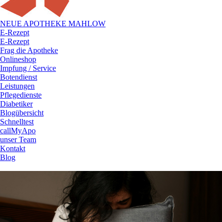
NEUE APOTHEKE MAHLOW
E-Rezept
E-Rezept
Frag die Apotheke
Onlineshop
Impfung / Service
Botendienst
Leistungen
Pflegedienste
Diabetiker
Blogübersicht
Schnelltest
callMyApo
unser Team
Kontakt
Blog