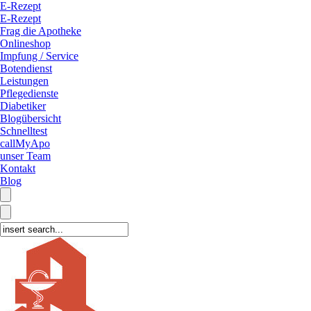
E-Rezept
E-Rezept
Frag die Apotheke
Onlineshop
Impfung / Service
Botendienst
Leistungen
Pflegedienste
Diabetiker
Blogübersicht
Schnelltest
callMyApo
unser Team
Kontakt
Blog