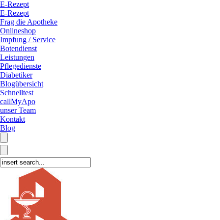
E-Rezept
E-Rezept
Frag die Apotheke
Onlineshop
Impfung / Service
Botendienst
Leistungen
Pflegedienste
Diabetiker
Blogübersicht
Schnelltest
callMyApo
unser Team
Kontakt
Blog