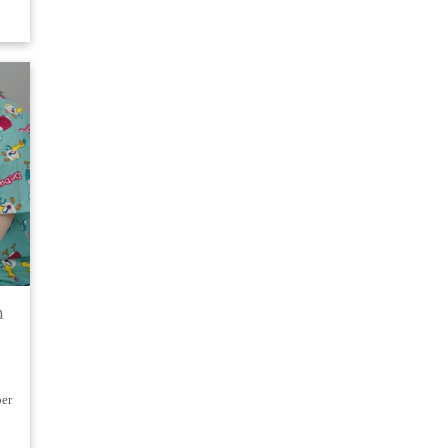
h
ber