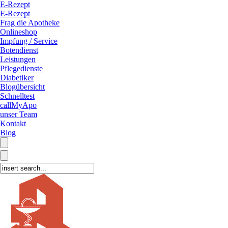
E-Rezept
E-Rezept
Frag die Apotheke
Onlineshop
Impfung / Service
Botendienst
Leistungen
Pflegedienste
Diabetiker
Blogübersicht
Schnelltest
callMyApo
unser Team
Kontakt
Blog