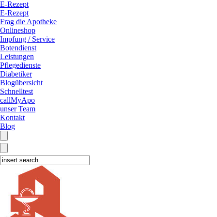
E-Rezept
E-Rezept
Frag die Apotheke
Onlineshop
Impfung / Service
Botendienst
Leistungen
Pflegedienste
Diabetiker
Blogübersicht
Schnelltest
callMyApo
unser Team
Kontakt
Blog