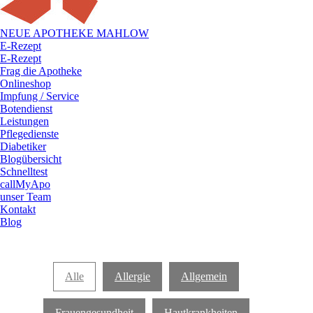
NEUE APOTHEKE MAHLOW
E-Rezept
E-Rezept
Frag die Apotheke
Onlineshop
Impfung / Service
Botendienst
Leistungen
Pflegedienste
Diabetiker
Blogübersicht
Schnelltest
callMyApo
unser Team
Kontakt
Blog
Alle
Allergie
Allgemein
Frauengesundheit
Hautkrankheiten